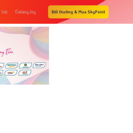
n tức
GalaxyJoy
Đổi thưởng & Mua SkyPoint