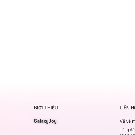
GIỚI THIỆU
LIÊN H
GalaxyJoy
Về vé m
Tổng đài