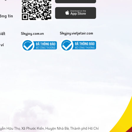
ông tin
iết
Skyjoy.vietjetair.com
Skyjoy.com.vn
ví
ễn Hữu Thọ, Xã Phước Kiển, Huyện Nhà Bè, Thành phố Hồ Chí