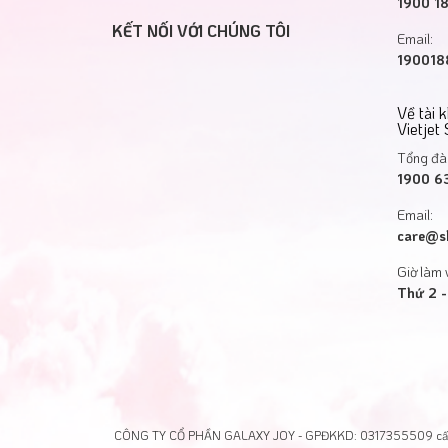
1900 1
KẾT NỐI VỚI CHÚNG TÔI
Email:
1900188
Về tài 
Vietjet
Tổng đài
1900 6
Email:
care@s
Giờ làm 
Thứ 2 -
CÔNG TY CỔ PHẦN GALAXY JOY - GPĐKKD: 0317355509 cấp t