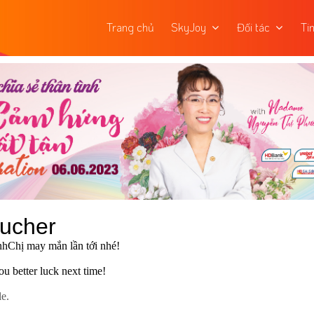
Trang chủ
SkyJoy
Đối tác
Ti