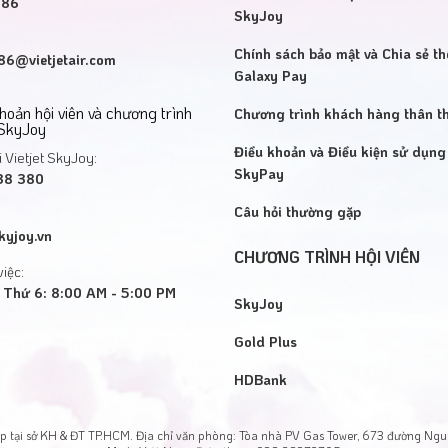
886
SkyJoy
Chính sách bảo mật và Chia sẻ th
6@vietjetair.com
Galaxy Pay
khoản hội viên và chương trình
Chương trình khách hàng thân th
 SkyJoy
Điều khoản và Điều kiện sử dụng 
 Vietjet SkyJoy:
SkyPay
38 380
Câu hỏi thường gặp
kyjoy.vn
CHƯƠNG TRÌNH HỘI VIÊN
việc:
 Thứ 6: 8:00 AM - 5:00 PM
SkyJoy
Gold Plus
HDBank
ại sở KH & ĐT TP.HCM. Địa chỉ văn phòng: Tòa nhà PV Gas Tower, 673 đường Nguy