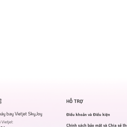
Ệ
HỖ TRỢ
áy bay Vietjet SkyJoy
Điều khoản và Điều kiện
 Vietjet:
Chính sách bảo mật và Chia sẻ th