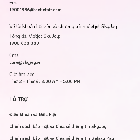
Email:
19001886@vietjetair.com
Về tài khoản hội viên và chương trình Vietjet SkyJoy
Tổng đài Vietjet SkyJoy:
1900 638 380
Email:
care@skyjoy.vn
HƯỚNG DẪN NHẬN SUẤT
Giờ làm việc:
ĂN VIETJET MIỄN PHÍ KHI
Thứ 2 - Thứ 6: 8:00 AM - 5:00 PM
THAM GIA HỘI VIÊN MAR...
Chỉ vài bước để nhận quà và
HỖ TRỢ
mở thêm đặc quyền cùng
Marriott Bonvoy!
Điều khoản và Điều kiện
13/07/2026
Chính sách bảo mật và Chia sẻ thông tin SkyJoy
Chính sách bảo mật và Chia sẻ thông tin Galaxy Pay