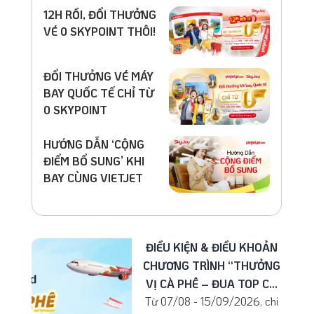
12H RỒI, ĐỔI THƯỞNG
VÉ 0 SKYPOINT THÔI!
ĐỔI THƯỞNG VÉ MÁY
BAY QUỐC TẾ CHỈ TỪ
0 SKYPOINT
HƯỚNG DẪN ‘CỘNG
ĐIỂM BỔ SUNG’ KHI
BAY CÙNG VIETJET
ĐIỀU KIỆN & ĐIỀU KHOẢN
CHƯƠNG TRÌNH “THƯỞNG
VỊ CÀ PHÊ – ĐUA TOP C...
Từ 07/08 - 15/09/2026, chi