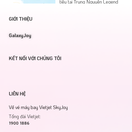
tiêu tại Trung Nguyên Legend
Café tham gia đua TOP cùng
SkyJoy để có cơ hội rước vé
GIỚI THIỆU
bay cùng nhiều quà tặng hấp
dẫn!
GalaxyJoy
07/08/2026
KẾT NỐI VỚI CHÚNG TÔI
CHỐT DEAL SIÊU TO – BAY
LIÊN HỆ
KHÔNG LO GIÁ
Từ nay đến hết ngày
Về vé máy bay Vietjet SkyJoy
31/07/2026, giảm đến 40%
gói điểm SkyPoint & 15% gói
Tổng đài Vietjet:
thăng hạng Gold Plus!
1900 1886
17/07/2026