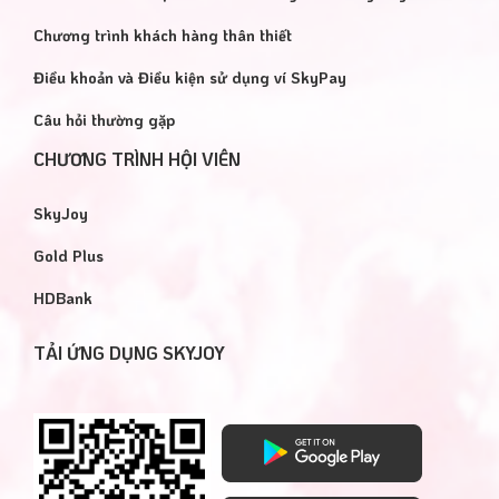
Chương trình khách hàng thân thiết
Điều khoản và Điều kiện sử dụng ví SkyPay
Câu hỏi thường gặp
CHƯƠNG TRÌNH HỘI VIÊN
THƯỞNG VỊ CÀ PHÊ TẠI
SkyJoy
TRUNG NGUYÊN LEDEND –
CHỈ 1 SKYPOINT
Gold Plus
Khơi nguồn cảm hứng, tiếp
HDBank
thêm năng lượng mỗi ngày
với deal hot độc quyền dành
TẢI ỨNG DỤNG SKYJOY
cho Hội viên Vietjet SkyJoy!
10/07/2026