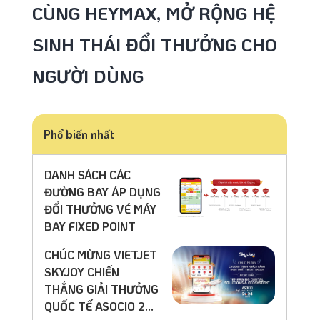
CÙNG HEYMAX, MỞ RỘNG HỆ
SINH THÁI ĐỔI THƯỞNG CHO
NGƯỜI DÙNG
Phổ biến nhất
DANH SÁCH CÁC
ĐƯỜNG BAY ÁP DỤNG
ĐỔI THƯỞNG VÉ MÁY
BAY FIXED POINT
CHÚC MỪNG VIETJET
SKYJOY CHIẾN
THẮNG GIẢI THƯỞNG
QUỐC TẾ ASOCIO 2...