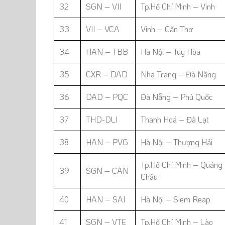
32
SGN – VII
Tp.Hồ Chí Minh – Vinh
33
VII – VCA
Vinh – Cần Thơ
34
HAN – TBB
Hà Nội – Tuy Hòa
35
CXR – DAD
Nha Trang – Đà Nẵng
36
DAD – PQC
Đà Nẵng – Phú Quốc
37
THD-DLI
Thanh Hoá – Đà Lạt
38
HAN – PVG
Hà Nội – Thượng Hải
Tp.Hồ Chí Minh – Quảng
39
SGN – CAN
Châu
40
HAN – SAI
Hà Nội – Siem Reap
41
SGN – VTE
Tp.Hồ Chí Minh – Lào