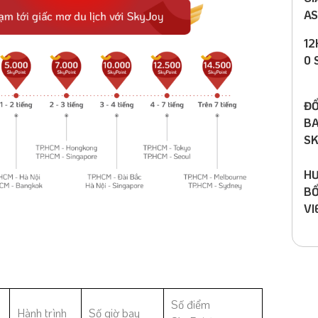
AS
12
0 
ĐỔ
BA
SK
HƯ
BỔ
VI
Số điểm
Hành trình
Số giờ bay