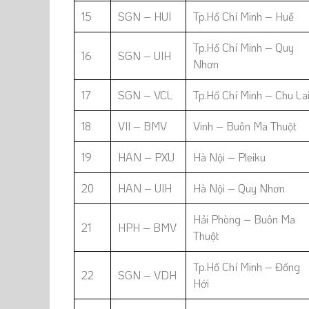
15
SGN – HUI
Tp.Hồ Chí Minh – Huế
Tp.Hồ Chí Minh – Quy
16
SGN – UIH
Nhơn
17
SGN – VCL
Tp.Hồ Chí Minh – Chu La
18
VII – BMV
Vinh – Buôn Ma Thuột
19
HAN – PXU
Hà Nội – Pleiku
20
HAN – UIH
Hà Nội – Quy Nhơn
Hải Phòng – Buôn Ma
21
HPH – BMV
Thuột
Tp.Hồ Chí Minh – Đồng
22
SGN – VDH
Hới