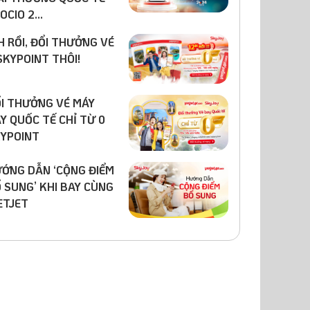
OCIO 2...
H RỒI, ĐỔI THƯỞNG VÉ
SKYPOINT THÔI!
I THƯỞNG VÉ MÁY
Y QUỐC TẾ CHỈ TỪ 0
YPOINT
ỚNG DẪN ‘CỘNG ĐIỂM
 SUNG’ KHI BAY CÙNG
ETJET