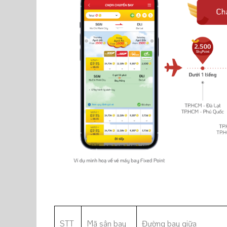
STT
Mã sân bay
Đường bay giữa