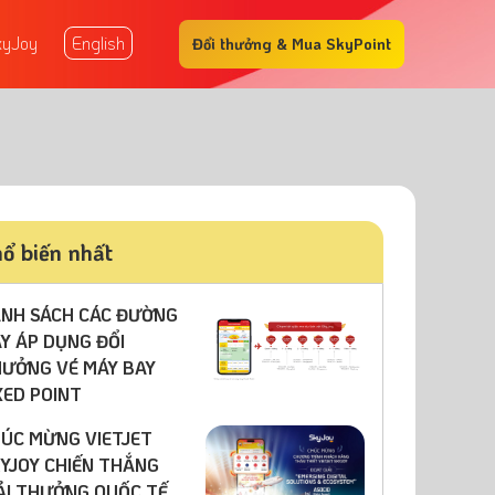
xyJoy
English
Đổi thưởng & Mua SkyPoint
ổ biến nhất
NH SÁCH CÁC ĐƯỜNG
Y ÁP DỤNG ĐỔI
ƯỞNG VÉ MÁY BAY
XED POINT
ÚC MỪNG VIETJET
YJOY CHIẾN THẮNG
ẢI THƯỞNG QUỐC TẾ