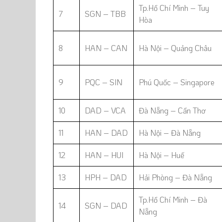
Tp.Hồ Chí Minh – Tuy
7
SGN – TBB
Hòa
8
HAN – CAN
Hà Nội – Quảng Châu
9
PQC – SIN
Phú Quốc – Singapore
10
DAD – VCA
Đà Nẵng – Cần Thơ
11
HAN – DAD
Hà Nội – Đà Nẵng
12
HAN – HUI
Hà Nội – Huế
13
HPH – DAD
Hải Phòng – Đà Nẵng
Tp.Hồ Chí Minh – Đà
14
SGN – DAD
Nẵng