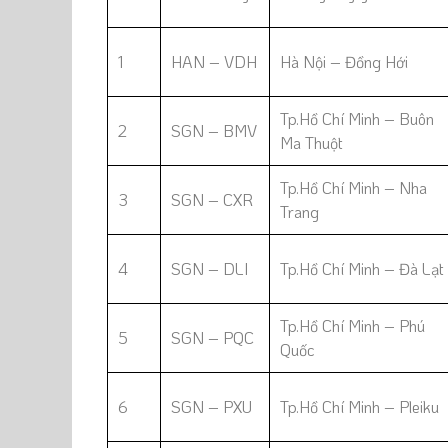
1
HAN – VDH
Hà Nội – Đồng Hới
Tp.Hồ Chí Minh – Buôn
2
SGN – BMV
Ma Thuột
Tp.Hồ Chí Minh – Nha
3
SGN – CXR
Trang
4
SGN – DLI
Tp.Hồ Chí Minh – Đà Lạt
Tp.Hồ Chí Minh – Phú
5
SGN – PQC
Quốc
6
SGN – PXU
Tp.Hồ Chí Minh – Pleiku