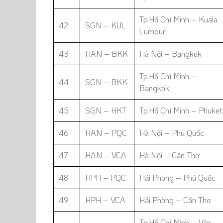
Tp.Hồ Chí Minh – Kuala
42
SGN – KUL
Lumpur
43
HAN – BKK
Hà Nội – Bạngkok
Tp.Hồ Chí Minh –
44
SGN – BKK
Bạngkok
45
SGN – HKT
Tp.Hồ Chí Minh – Phuket
46
HAN – PQC
Hà Nội – Phú Quốc
47
HAN – VCA
Hà Nội – Cần Thơ
48
HPH – PQC
Hải Phòng – Phú Quốc
49
HPH – VCA
Hải Phòng – Cần Thơ
Tp.Hồ Chí Minh – Vân