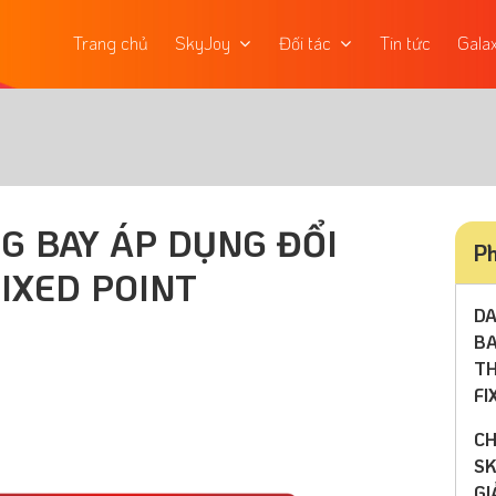
Trang chủ
SkyJoy
Đối tác
Tin tức
Gala
G BAY ÁP DỤNG ĐỔI
Ph
IXED POINT
DA
BA
TH
FI
CH
SK
GI