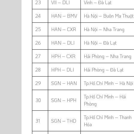
23
VII – DLI
Vinh – Đà Lạt
24
HAN – BMV
Hà Nội – Buôn Ma Thuột
25
HAN – CXR
Hà Nội – Nha Trang
26
HAN – DLI
Hà Nội – Đà Lạt
27
HPH – CXR
Hải Phòng – Nha Trang
28
HPH – DLI
Hải Phòng – Đà Lạt
29
SGN – HAN
Tp.Hồ Chí Minh – Hà Nội
Tp.Hồ Chí Minh – Hải
30
SGN – HPH
Phòng
Tp.Hồ Chí Minh – Thanh
31
SGN – THD
Hóa