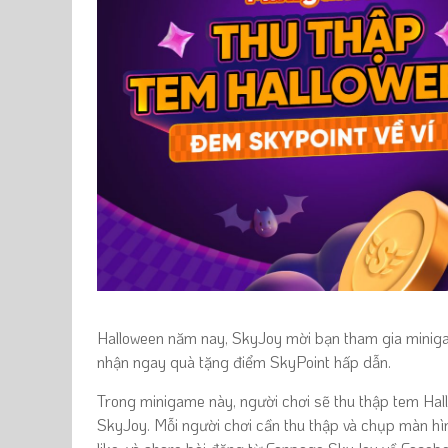
Halloween năm nay, SkyJoy mời bạn tham gia minig
nhận ngay quà tặng điểm SkyPoint hấp dẫn.
Trong minigame này, người chơi sẽ thu thập tem H
SkyJoy. Mỗi người chơi cần thu thập
và chụp màn hì