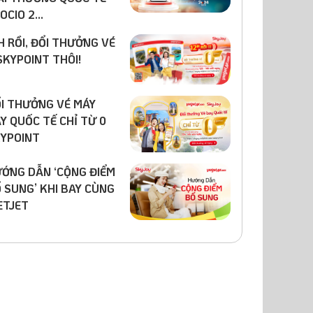
OCIO 2...
H RỒI, ĐỔI THƯỞNG VÉ
SKYPOINT THÔI!
I THƯỞNG VÉ MÁY
Y QUỐC TẾ CHỈ TỪ 0
YPOINT
ỚNG DẪN ‘CỘNG ĐIỂM
 SUNG’ KHI BAY CÙNG
ETJET