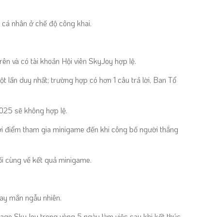
k
cá nhân ở chế độ công khai.
ên và có tài khoản Hội viên SkyJoy hợp lệ.
t lần duy nhất; trường hợp có hơn 1 câu trả lời, Ban Tổ
025 sẽ không hợp lệ.
ời điểm tham gia minigame đến khi công bố người thắng
i cùng về kết quả minigame.
ay mắn ngẫu nhiên.
age SkyJoy trong vòng 5 ngày làm việc sau khi kết thúc