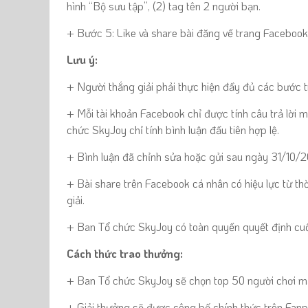
hình “Bộ sưu tập”, (2) tag tên 2 người bạn.
+ Bước 5: Like và share bài đăng về trang
Faceboo
Lưu ý:
+ Người thắng giải phải thực hiện đầy đủ các bước tr
+ Mỗi tài khoản Facebook chỉ được tính câu trả lời mộ
chức SkyJoy chỉ tính bình luận đầu tiên hợp lệ.
+ Bình luận đã chỉnh sửa hoặc gửi sau ngày 31/10/2
+ Bài share
trên
Facebook cá nhân có hiệu lực từ th
giải.
+ Ban Tổ chức SkyJoy có toàn quyền quyết định cuố
Cách thức trao thưởng:
+ Ban Tổ chức SkyJoy sẽ chọn top 50 người chơi m
+ Giải thưởng sẽ được công bố chính thức trên Fanp