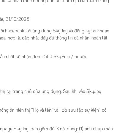
ook cá nhân
theo hướng dẫn để tham gia rút thăm trúng
ày 31/10/2025.
ội Facebook, tải ứng dụng SkyJoy và đăng ký tài khoản
ại hợp lệ, cập nhật đầy đủ thông tin cá nhân, hoàn tất
ắn nhất sẽ nhận được 500 SkyPoint/ người.
hị tại trang chủ của ứng dụng. Sau khi vào SkyJoy
ông tin hiển thị “Họ và tên” và “Bộ sưu tập sự kiện” có
anpage SkyJoy, bao gồm đủ 3 nội dung: (1) ảnh chụp màn