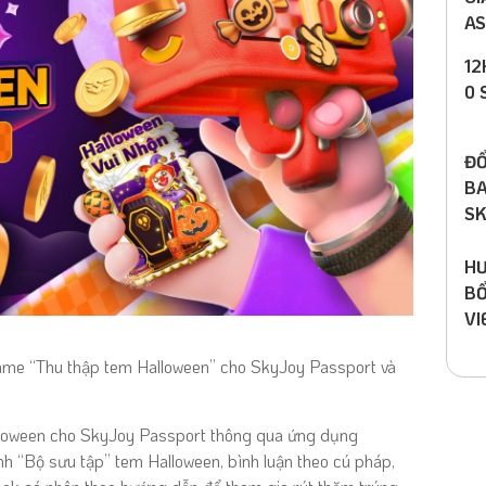
AS
12
0 
ĐỔ
BA
SK
HƯ
BỔ
VI
ame “Thu thập tem Halloween” cho SkyJoy Passport và
alloween cho SkyJoy Passport thông qua ứng dụng
nh “Bộ sưu tập”
tem
Halloween
, bình luận
theo cú pháp,