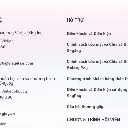
Ệ
HỖ TRỢ
áy bay Vietjet SkyJoy
Điều khoản và Điều kiện
 Vietjet:
Chính sách bảo mật và Chia sẻ th
886
SkyJoy
Chính sách bảo mật và Chia sẻ th
6@vietjetair.com
Galaxy Pay
khoản hội viên và chương trình
Chương trình khách hàng thân th
 SkyJoy
Điều khoản và Điều kiện sử dụng 
 Vietjet SkyJoy:
SkyPay
38 380
Câu hỏi thường gặp
kyjoy.vn
CHƯƠNG TRÌNH HỘI VIÊN
việc: