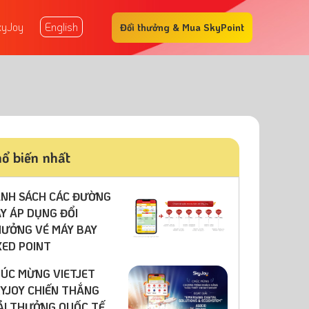
xyJoy
English
Đổi thưởng & Mua SkyPoint
ổ biến nhất
NH SÁCH CÁC ĐƯỜNG
Y ÁP DỤNG ĐỔI
ƯỞNG VÉ MÁY BAY
XED POINT
ÚC MỪNG VIETJET
YJOY CHIẾN THẮNG
ẢI THƯỞNG QUỐC TẾ