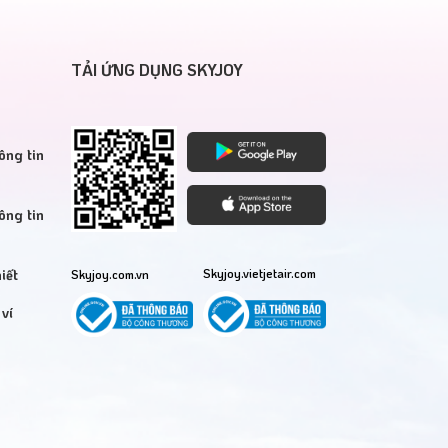
TẢI ỨNG DỤNG SKYJOY
ông tin
ông tin
iết
Skyjoy.vietjetair.com
Skyjoy.com.vn
ví