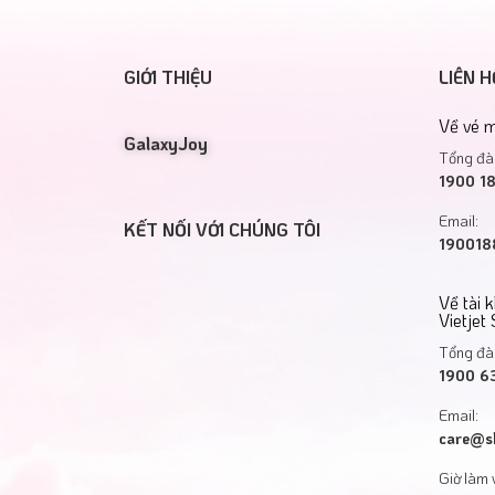
GIỚI THIỆU
LIÊN H
Về vé m
GalaxyJoy
Tổng đài
1900 1
Email:
KẾT NỐI VỚI CHÚNG TÔI
1900188
Về tài 
Vietjet
Tổng đài
1900 6
Email:
care@s
Giờ làm 