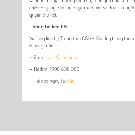
và hoàn trả giải thưởng (nếu có) theo yêu cầu của
Ba
chức
SkyJoy bảo lưu quyền xem xét và đưa ra quyết 
quyền thu hồi.
Thông tin liên hệ:
Vui lòng liên hệ Trung tâm CSKH SkyJoy trong thời g
6 hàng tuần.
+ Email:
care@skyjoy.vn
+ Hotline: 1900 638 380
+ Tải app ngay tại
đây