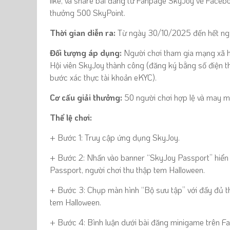
like,
và
share bài đăng
từ Fanpage SkyJoy về Faceb
thưởng 500 SkyPoint.
Thời gian diễn ra:
Từ ngày 30/10/2025 đến hết ng
Đối tượng áp dụng:
Người chơi tham gia mạng xã h
Hội viên SkyJoy thành công (đăng ký bằng số điện tho
bước xác thực tài khoản eKYC).
Cơ cấu giải thưởng:
50 người chơi hợp lệ và may m
Thể lệ chơi:
+ Bước 1: Truy cập ứng dụng SkyJoy.
+ Bước 2: Nhấn vào banner “SkyJoy Passport” hiển t
Passport, người chơi thu thập tem Halloween.
+ Bước 3: Chụp màn hình
“Bộ sưu tập” với đầy đủ th
tem Halloween.
+ Bước 4: Bình luận dưới bài đăng minigame trên F