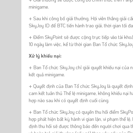
minigame.
+ Sau khi công bố giải thưởng,
Hội viên thắng giải
cầ
SkyJoy ID để
BTC tiến hành trao
giải, thời gian tối 
+ Điểm SkyPoint sẽ được cộng trực tiếp vào tài khoả
10 ngày làm việc
,
kể từ thời gian Ban Tổ chức SkyJo
Xử lý khiếu nại:
+ Ban Tổ chức SkyJoy chỉ giải quyết khiếu nại của n
kết quả minigame.
+ Quyết định của
Ban Tổ chức
SkyJoy là quyết định
cam kết tuân thủ Thể lệ minigame, không khiếu nại 
hợp nào sau khi có quyết định cuối cùng.
+ Ban Tổ chức
SkyJoy có quyền thu hồi điểm SkyPo
hợp phát hiện bất kỳ hành vi gian lận, vi phạm thể lệ
định thu hồi sẽ được thông báo đến người chơi qua 