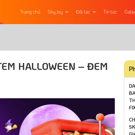
Trang chủ
SkyJoy
Đối tác
Tin tức
Gala
TEM HALLOWEEN – ĐEM
Ph
DA
BA
TH
FI
CH
SK
GI