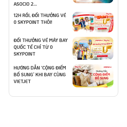
ASOCIO 2...
12H RỒI, ĐỔI THƯỞNG VÉ
0 SKYPOINT THÔI!
ĐỔI THƯỞNG VÉ MÁY BAY
QUỐC TẾ CHỈ TỪ 0
SKYPOINT
HƯỚNG DẪN ‘CỘNG ĐIỂM
BỔ SUNG’ KHI BAY CÙNG
VIETJET