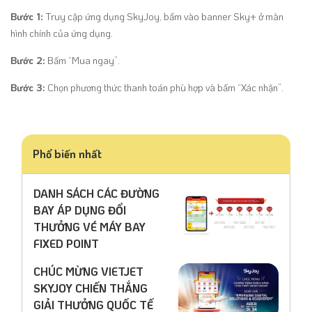
Bước 1:
Truy cập ứng dụng SkyJoy, bấm vào banner Sky+ ở màn
hình chính của ứng dụng.
Bước 2:
Bấm “Mua ngay”.
Bước 3:
Chọn phương thức thanh toán phù hợp và bấm “Xác nhận”.
Phổ biến nhất
DANH SÁCH CÁC ĐƯỜNG
BAY ÁP DỤNG ĐỔI
THƯỞNG VÉ MÁY BAY
FIXED POINT
CHÚC MỪNG VIETJET
SKYJOY CHIẾN THẮNG
GIẢI THƯỞNG QUỐC TẾ