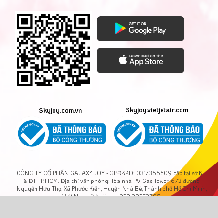
Skyjoy.vietjetair.com
Skyjoy.com.vn
CÔNG TY CỔ PHẦN GALAXY JOY - GPĐKKD: 0317355509 cấp tại sở KH
& ĐT TP.HCM. Địa chỉ văn phòng: Tòa nhà PV Gas Tower, 673 đường
Nguyễn Hữu Thọ, Xã Phước Kiển, Huyện Nhà Bè, Thành phố Hồ Chí Minh,
Việt Nam. Điện thoại: 028 38273795
Copyright © GALAXY JOY., JSC. All rights reserved