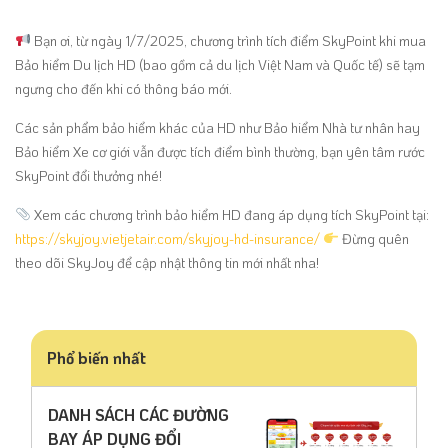
Bạn ơi, từ ngày 1/7/2025, chương trình tích điểm SkyPoint khi mua
Bảo hiểm Du lịch HD (bao gồm cả du lịch Việt Nam và Quốc tế) sẽ tạm
ngưng cho đến khi có thông báo mới.
Các sản phẩm bảo hiểm khác của HD như Bảo hiểm Nhà tư nhân hay
Bảo hiểm Xe cơ giới vẫn được tích điểm bình thường, bạn yên tâm rước
SkyPoint đổi thưởng nhé!
Xem các chương trình bảo hiểm HD đang áp dụng tích SkyPoint tại:
https://skyjoy.vietjetair.com/skyjoy-hd-insurance/
Đừng quên
theo dõi SkyJoy để cập nhật thông tin mới nhất nha!
Phổ biến nhất
DANH SÁCH CÁC ĐƯỜNG
BAY ÁP DỤNG ĐỔI