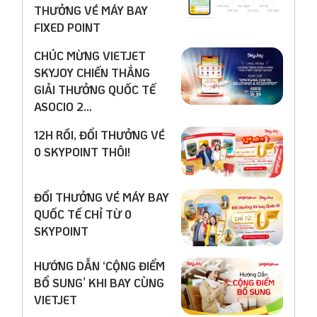
THƯỞNG VÉ MÁY BAY
FIXED POINT
CHÚC MỪNG VIETJET
SKYJOY CHIẾN THẮNG
GIẢI THƯỞNG QUỐC TẾ
ASOCIO 2...
12H RỒI, ĐỔI THƯỞNG VÉ
0 SKYPOINT THÔI!
ĐỔI THƯỞNG VÉ MÁY BAY
QUỐC TẾ CHỈ TỪ 0
SKYPOINT
HƯỚNG DẪN ‘CỘNG ĐIỂM
BỔ SUNG’ KHI BAY CÙNG
VIETJET