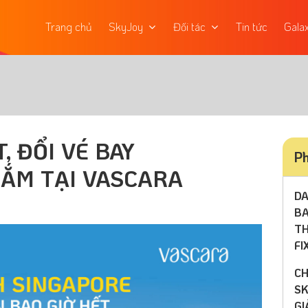
Trang chủ
SkyJoy
Đối tác
Tin tức
Gala
, ĐỔI VÉ BAY
Ph
SẮM TẠI VASCARA
DA
BA
TH
FI
CH
SK
GI