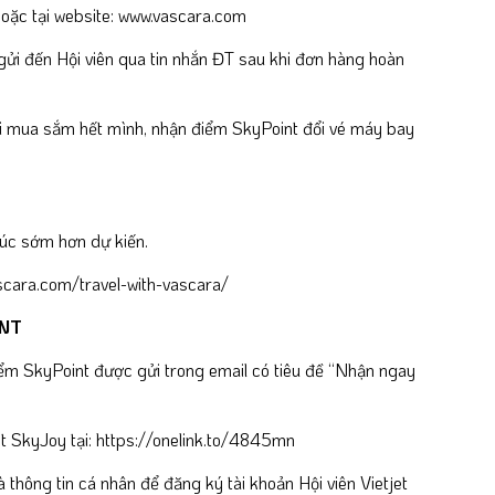
oặc tại website:
www.vascara.com
i đến Hội viên qua tin nhắn ĐT sau khi đơn hàng hoàn
ội mua sắm hết mình, nhận điểm SkyPoint đổi vé máy bay
húc sớm hơn dự kiến.
scara.com/travel-with-vascara/
INT
ểm SkyPoint được gửi trong email có tiêu đề “Nhận ngay
t SkyJoy tại:
https://onelink.to/4845mn
 thông tin cá nhân để đăng ký tài khoản Hội viên Vietjet