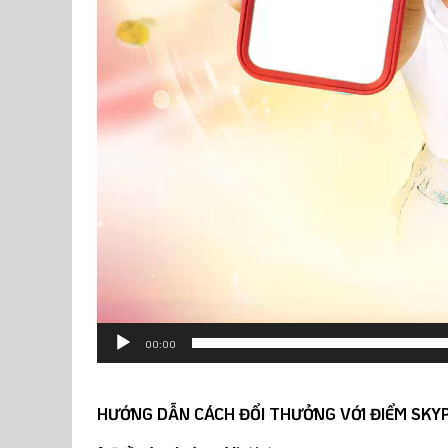
00:00
HƯỚNG DẪN CÁCH ĐỔI THƯỞNG VỚI ĐIỂM SKY