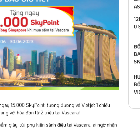
AS
12
0 
ĐỔ
BA
SK
HƯ
BỔ
VI
 ngay 15.000 SkyPoint, tương đương vé Vietjet 1 chiều
ng với hóa đơn từ 2 triệu tại Vascara!
 sắm giày, túi, phụ kiện sành điệu tại Vascara, ai ngờ nhận