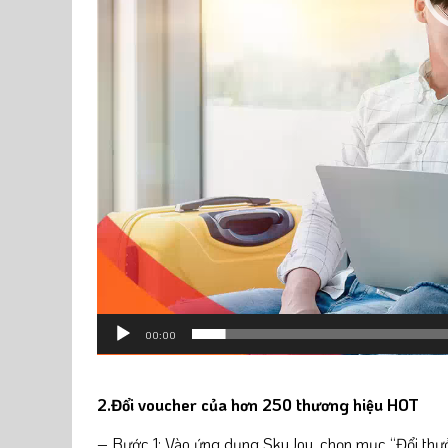
00:00
2.Đổi voucher của hơn 250 thương hiệu HOT
– Bước 1: Vào ứng dụng SkyJoy, chọn mục “Đổi thư