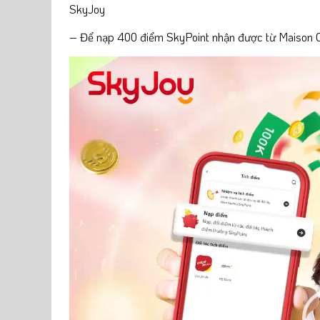
SkyJoy
– Để nạp 400 điểm SkyPoint nhận được từ Maison On
Video
Player