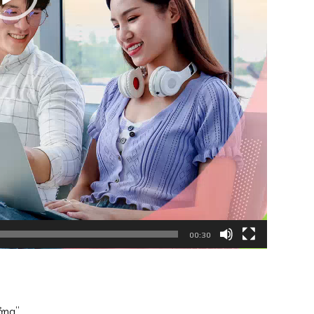
00:30
ởng”