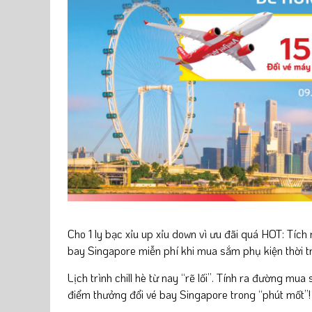
Cho 1 ly bạc xỉu up xỉu down vì ưu đãi quá HOT: Tích
bay Singapore miễn phí khi mua sắm phụ kiện thời tra
Lịch trình chill hè từ nay “rẽ lối”. Tính ra đường mua
điểm thưởng đổi vé bay Singapore trong “phút mốt”!