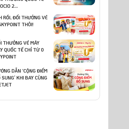
OCIO 2...
H RỒI, ĐỔI THƯỞNG VÉ
SKYPOINT THÔI!
I THƯỞNG VÉ MÁY
Y QUỐC TẾ CHỈ TỪ 0
YPOINT
ỚNG DẪN ‘CỘNG ĐIỂM
 SUNG’ KHI BAY CÙNG
ETJET