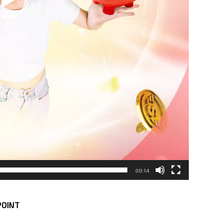
00:14
POINT