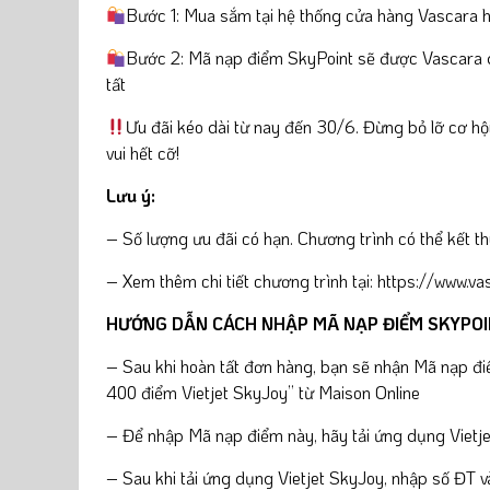
Bước 1: Mua sắm tại hệ thống cửa hàng Vascara h
Bước 2: Mã nạp điểm SkyPoint sẽ được Vascara gử
tất
Ưu đãi kéo dài từ nay đến 30/6. Đừng bỏ lỡ cơ h
vui hết cỡ!
Lưu ý:
– Số lượng ưu đãi có hạn. Chương trình có thể kết t
– Xem thêm chi tiết chương trình tại:
https://www.va
HƯỚNG DẪN CÁCH NHẬP MÃ NẠP ĐIỂM SKYPO
– Sau khi hoàn tất đơn hàng, bạn sẽ nhận Mã nạp đi
400 điểm Vietjet SkyJoy” từ Maison Online
– Để nhập Mã nạp điểm này, hãy tải ứng dụng Vietje
– Sau khi tải ứng dụng Vietjet SkyJoy, nhập số ĐT và