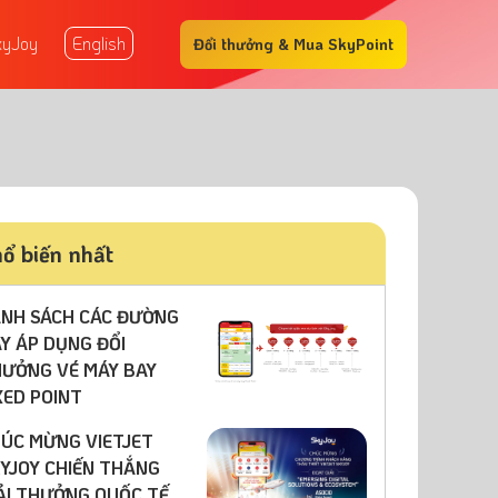
xyJoy
English
Đổi thưởng & Mua SkyPoint
ổ biến nhất
NH SÁCH CÁC ĐƯỜNG
Y ÁP DỤNG ĐỔI
ƯỞNG VÉ MÁY BAY
XED POINT
ÚC MỪNG VIETJET
YJOY CHIẾN THẮNG
ẢI THƯỞNG QUỐC TẾ