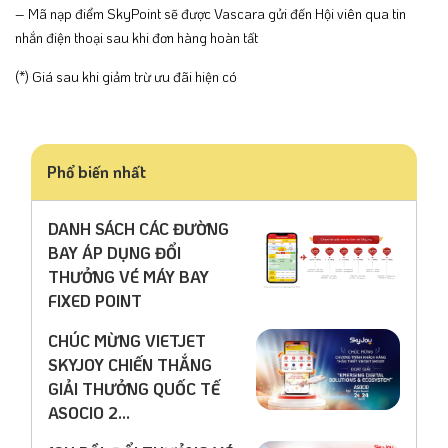
– Mã nạp điểm SkyPoint sẽ được Vascara gửi đến Hội viên qua tin
nhắn điện thoại sau khi đơn hàng hoàn tất
(*) Giá sau khi giảm trừ ưu đãi hiện có
Phổ biến nhất
DANH SÁCH CÁC ĐƯỜNG
BAY ÁP DỤNG ĐỔI
THƯỞNG VÉ MÁY BAY
FIXED POINT
CHÚC MỪNG VIETJET
SKYJOY CHIẾN THẮNG
GIẢI THƯỞNG QUỐC TẾ
ASOCIO 2...