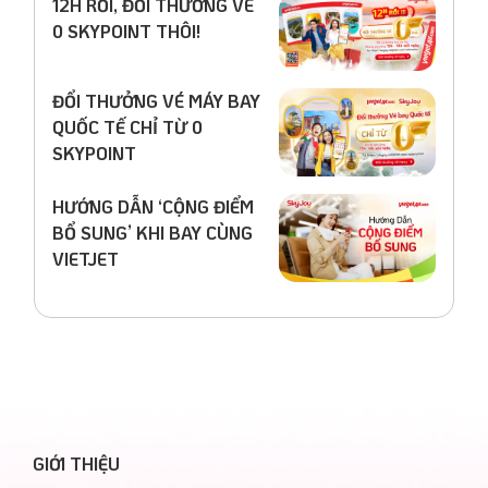
12H RỒI, ĐỔI THƯỞNG VÉ
0 SKYPOINT THÔI!
ĐỔI THƯỞNG VÉ MÁY BAY
QUỐC TẾ CHỈ TỪ 0
SKYPOINT
HƯỚNG DẪN ‘CỘNG ĐIỂM
BỔ SUNG’ KHI BAY CÙNG
VIETJET
GIỚI THIỆU