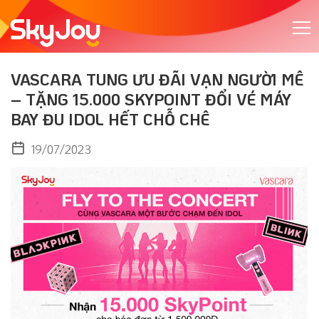
VASCARA TUNG ƯU ĐÃI VẠN NGƯỜI MÊ
– TẶNG 15.000 SKYPOINT ĐỔI VÉ MÁY
BAY ĐU IDOL HẾT CHỖ CHÊ
19/07/2023