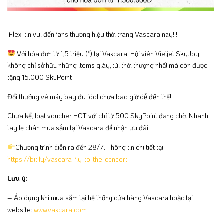
‘Flex’ tin vui đến fans thương hiệu thời trang Vascara này!!!
Với hóa đơn từ 1,5 triệu (*) tại Vascara, Hội viên Vietjet SkyJoy
không chỉ sở hữu những items giày, túi thời thượng nhất mà còn được
tặng 15.000 SkyPoint
Đổi thưởng vé máy bay đu idol chưa bao giờ dễ đến thế!
Chưa kể, loạt voucher HOT với chỉ từ 500 SkyPoint đang chờ. Nhanh
tay lẹ chân mua sắm tại Vascara để nhận ưu đãi!
Chương trình diễn ra đến 28/7. Thông tin chi tiết tại:
https://bit.ly/vascara-fly-to-the-concert
Lưu ý:
– Áp dụng khi mua sắm tại hệ thống cửa hàng Vascara hoặc tại
website:
www.vascara.com