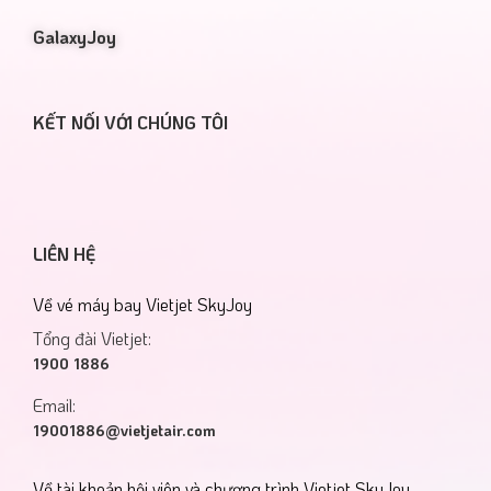
GalaxyJoy
KẾT NỐI VỚI CHÚNG TÔI
LIÊN HỆ
Về vé máy bay Vietjet SkyJoy
Tổng đài Vietjet:
1900 1886
Email:
19001886@vietjetair.com
Về tài khoản hội viên và chương trình Vietjet SkyJoy