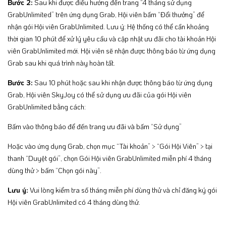
Bước 2:
Sau khi được điều hướng đến trang “4 tháng sử dụng
GrabUnlimited” trên ứng dụng Grab, Hội viên bấm “Đổi thưởng” để
nhận gói Hội viên GrabUnlimited. Lưu ý: Hệ thống có thể cần khoảng
thời gian 10 phút để xử lý yêu cầu và cập nhật ưu đãi cho tài khoản Hội
viên GrabUnlimited mới. Hội viên sẽ nhận được thông báo từ ứng dụng
Grab sau khi quá trình này hoàn tất.
Bước 3:
Sau 10 phút hoặc sau khi nhận được thông báo từ ứng dụng
Grab, Hội viên SkyJoy có thể sử dụng ưu đãi của gói Hội viên
GrabUnlimited bằng cách:
Bấm vào thông báo để đến trang ưu đãi và bấm “Sử dụng”
Hoặc vào ứng dụng Grab, chọn mục “Tài khoản” > “Gói Hội Viên” > tại
thanh “Duyệt gói”, chọn Gói Hội viên GrabUnlimited miễn phí 4 tháng
dùng thử > bấm “Chọn gói này”.
Lưu ý:
Vui lòng kiểm tra số tháng miễn phí dùng thử và chỉ đăng ký gói
Hội viên GrabUnlimited có 4 tháng dùng thử.