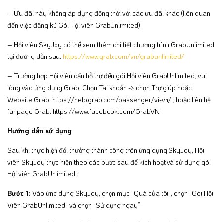
– Ưu đãi này không áp dụng đồng thời với các ưu đãi khác (liên quan
đến việc đăng ký Gói Hội viên GrabUnlimited)
– Hội viên SkyJoy có thể xem thêm chi tiết chương trình GrabUnlimited
tại đường dẫn sau:
https://www.grab.com/vn/grabunlimited/
–
Trường hợp Hội viên cần hỗ trợ đến gói Hội viên GrabUnlimited, vui
lòng vào ứng dụng Grab, Chọn Tài khoản -> chọn Trợ giúp hoặc
Website Grab:
https://help.grab.com/passenger/vi-vn/
; hoặc liên hệ
fanpage Grab:
https://www.facebook.com/GrabVN
Hướng dẫn sử dụng
Sau khi thực hiện đổi thưởng thành công trên ứng dụng SkyJoy, Hội
viên SkyJoy thực hiện theo các bước sau để kích hoạt và sử dụng gói
Hội viên GrabUnlimited :
Bước 1:
Vào ứng dụng SkyJoy, chọn mục “Quà của tôi”, chọn “Gói Hội
Viên GrabUnlimited” và chọn “Sử dụng ngay”