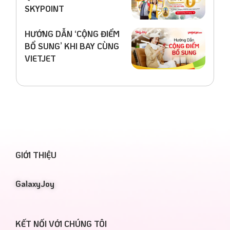
SKYPOINT
HƯỚNG DẪN ‘CỘNG ĐIỂM
BỔ SUNG’ KHI BAY CÙNG
VIETJET
GIỚI THIỆU
GalaxyJoy
KẾT NỐI VỚI CHÚNG TÔI