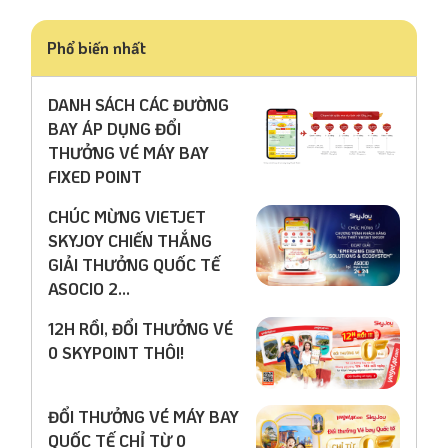
Phổ biến nhất
DANH SÁCH CÁC ĐƯỜNG
BAY ÁP DỤNG ĐỔI
THƯỞNG VÉ MÁY BAY
FIXED POINT
CHÚC MỪNG VIETJET
SKYJOY CHIẾN THẮNG
GIẢI THƯỞNG QUỐC TẾ
ASOCIO 2...
12H RỒI, ĐỔI THƯỞNG VÉ
0 SKYPOINT THÔI!
ĐỔI THƯỞNG VÉ MÁY BAY
QUỐC TẾ CHỈ TỪ 0